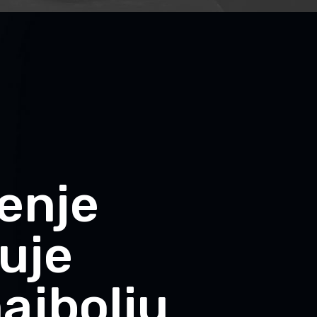
enje
uje
ajbolju