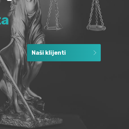
ta
Naši klijenti