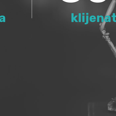
a
klijena