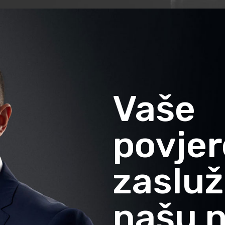
Vaše
povjer
zasluž
našu n