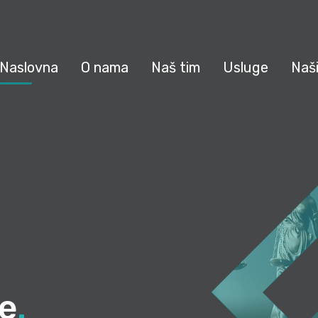
Naslovna
O nama
Naš tim
Usluge
Naši
te
.