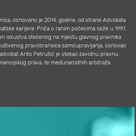
nica, osnovano je 2014. godine, od strane Advokata
tske karijere. Priča o ranim počecima seže u 1991.
kon iskustva stečenog na mjestu glavnog pravnika
ruštvenog pravobranioca samoupravljanja, osnovao
 advokat Anto Petrušić je stekao zavidnu pravnu
financijskog prava, te međunarodnih arbitraža.