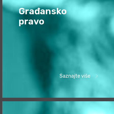
Građansko
pravo
Saznajte više