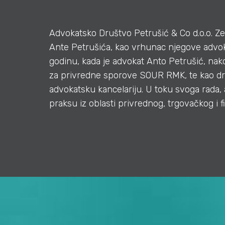
Advokatsko Društvo Petrušić & Co d.o.o. Ze
Ante Petrušića, kao vrhunac njegove advoka
godinu, kada je advokat Anto Petrušić, na
za privredne sporove SOUR RMK, te kao d
advokatsku kancelariju. U toku svoga rada,
praksu iz oblasti privrednog, trgovačkog i 