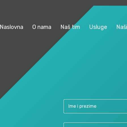
Naslovna
O nama
Naš tim
Usluge
Naši